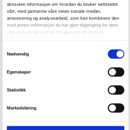
dessuten informasjon om hvordan du bruker nettstedet
vårt, med partnerne våre innen sosiale medier,
annonsering og analysearbeid, som kan kombinere den
med annen informasjon du har gjort tilgjengelig for dem,
eller som de har samlet inn gjennom din bruk av
tjenestene deres.
Fakkelsenteret
Samtykkevalg
Nødvendig
Egenskaper
Statistikk
Markedsføring