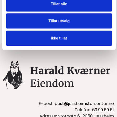
Tillat alle
Tillat utvalg
Rådhusplassen
Ikke tillat
Forside
Prosjekter på Jessheim
E-post:
post@jessheimstorsenter.no
Telefon:
63 99 69 61
Adresse: Storgata 6 2050, Jessheim